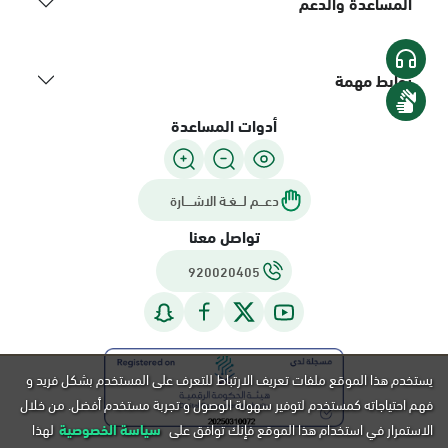
المساعدة والدعم
روابط مهمة
أدوات المساعدة
دعـــم لـــغـة الاشــــارة
تواصل معنا
920020405
يستخدم هذا الموقع ملفات تعريف الارتباط للتعرف على المستخدم بشكل فريد و
فهم احتياجاته كمستخدم لتوفير سهولة الوصول و تجربة مستخدم أفضل. من خلال
الاستمرار في استخدام هذا الموقع فإنك توافق على
سياسة الخصوصية
لهذا