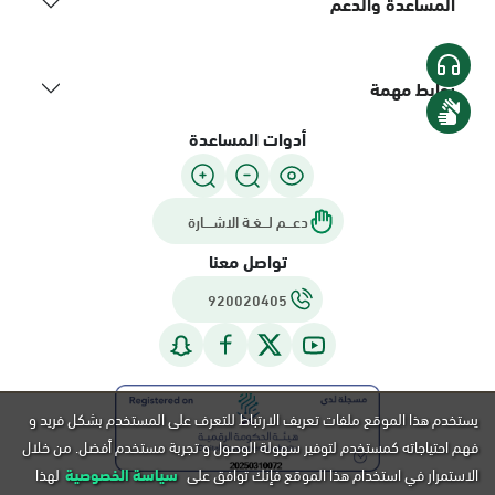
المساعدة والدعم
روابط مهمة
أدوات المساعدة
دعـــم لـــغـة الاشــــارة
تواصل معنا
920020405
يستخدم هذا الموقع ملفات تعريف الارتباط للتعرف على المستخدم بشكل فريد و
فهم احتياجاته كمستخدم لتوفير سهولة الوصول و تجربة مستخدم أفضل. من خلال
الاستمرار في استخدام هذا الموقع فإنك توافق على
سياسة الخصوصية
لهذا