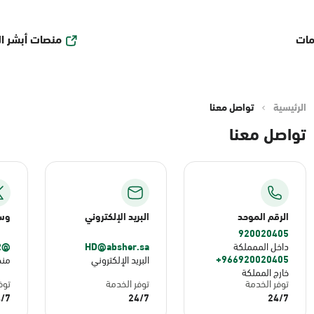
منصات أبشر ا
مات
الرئيسية
تواصل معنا
تواصل معنا
الرقم الموحد
البريد الإلكتروني
وسا
920020405
@ABSHER
HD@absher.sa
داخل الممملكة
966920020405+
البريد الإلكتروني
من
خارج المملكة
توفر الخدمة
توفر الخدمة
توف
/7
24/7
24/7