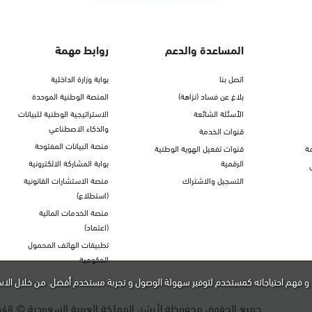
المساعدة والدعم
روابط مهمة
اتصل بنا
بوابة وزارة الداخلية
بلاغ عن فساد (نزاهة)
المنصة الوطنية الموحدة
الأسئلة الشائعة
الاستراتيجية الوطنية للبيانات
والذكاء الاصطناعي
قنوات الخدمة
منصة البيانات المفتوحة
ة
قنوات تفعيل الهوية الوطنية
الرقمية
بوابة المشاركة الالكترونية
التسجيل والاشتراك
منصة الاستشارات القانونية
(استطلاع)
منصة الخدمات المالية
(اعتماد)
تطبيقات الهاتف المحمول
الحكومية
و فهم احتياجاته كمستخدم لتوفير سهولة الوصول و تجربة مستخدم أفضل. من خلال الاس
جميع الحقوق محفوظة لأبشر، المملكة العربية السعودية ©
448