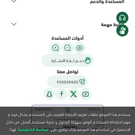
المساعدة والدعم
روابط مهمة
أدوات المساعدة
دعـــم لـــغـة الاشــــارة
تواصل معنا
920020405
يستخدم هذا الموقع ملفات تعريف الارتباط للتعرف على المستخدم بشكل فريد و
فهم احتياجاته كمستخدم لتوفير سهولة الوصول و تجربة مستخدم أفضل. من خلال
الاستمرار في استخدام هذا الموقع فإنك توافق على
سياسة الخصوصية
لهذا