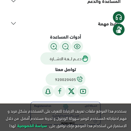
المساعدة والدعم
روابط مهمة
أدوات المساعدة
دعـــم لـــغـة الاشــــارة
تواصل معنا
920020405
يستخدم هذا الموقع ملفات تعريف الارتباط للتعرف على المستخدم بشكل فريد و
فهم احتياجاته كمستخدم لتوفير سهولة الوصول و تجربة مستخدم أفضل. من خلال
الاستمرار في استخدام هذا الموقع فإنك توافق على
سياسة الخصوصية
لهذا