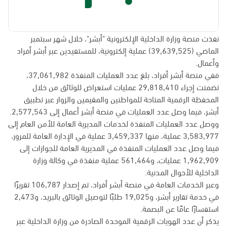
نفذت منصة وزارة الداخلية الإلكترونية "أبشر"، خلال شهر سبتمبر
الماضي (39,639,525) عملية إلكترونية، للمستفيدين عبر أبشر أفراد
وأعمال.
ففي منصة أبشر أفراد، بلغ عدد العمليات المنفذة 37,061,982،
تضمنت إجراء 29,818,410 عمليات استعراض للوثائق من خلال
المحفظة الرقمية المتاحة للمواطنين والمقيمين والزوار عبر تطبيق
أبشر، فيما وصل عدد العمليات في منصة أبشر أعمال إلى 2,577,543.
ووصل عدد العمليات المنفذة لخدمات المديرية العامة للأمن العام إلى
3,583,977 عملية، منها 3,459,337 عملية في الإدارة العامة للمرور،
فيما وصل عدد العمليات المنفذة في المديرية العامة للجوازات إلى
1,962,909 عمليات، و561,464 عملية منفذة في وكالة وزارة
الداخلية للأحوال المدنية.
وعبر الخدمات العامة في منصة أبشر أفراد، تم إصدار 106,787 تقريرًا
في خدمة تقارير أبشر، و19,025 طلبًا لتوصيل الوثائق بالبريد، و2,473
استفسارًا عامًا عن البصمة.
يذكر أن عدد الهويات الرقمية الموحدة الصادرة من وزارة الداخلية عبر