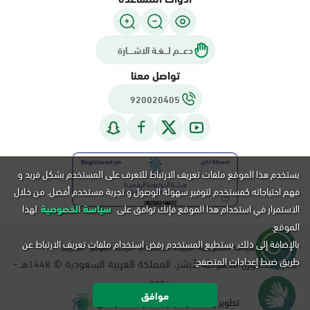
دعـــم لـــغـة الاشــــارة
تواصل معنا
920020405
يستخدم هذا الموقع ملفات تعريف الارتباط للتعرف على المستخدم بشكل فريد و
فهم احتياجاته كمستخدم لتوفير سهولة الوصول و تجربة مستخدم أفضل. من خلال
الاستمرار في استخدام هذا الموقع فإنك توافق على
سياسة الخصوصية
لهذا
الموقع.
بالإضافة إلى ذلك, يستطيع المستخدم رفض استخدام ملفات تعريف الارتباط عن
سياسة الخصوصية
شروط الاستخدام
خريطة الموقع
التقويم
طريق ضبط إعدادات المتصفح.
جميع الحقوق محفوظة لأبشر، المملكة العربية السعودية ©
هـ -
1448
م.
2026
موافق
تطوير و تشغيل مركز المعلومات الوطني