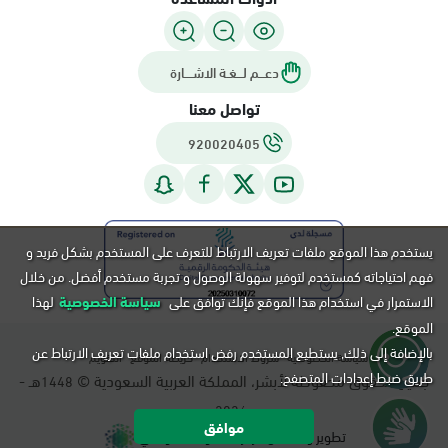
دعـــم لـــغـة الاشــــارة
تواصل معنا
920020405
يستخدم هذا الموقع ملفات تعريف الارتباط للتعرف على المستخدم بشكل فريد و
فهم احتياجاته كمستخدم لتوفير سهولة الوصول و تجربة مستخدم أفضل. من خلال
الاستمرار في استخدام هذا الموقع فإنك توافق على
سياسة الخصوصية
لهذا
الموقع.
بالإضافة إلى ذلك, يستطيع المستخدم رفض استخدام ملفات تعريف الارتباط عن
سياسة الخصوصية
شروط الاستخدام
خريطة الموقع
التقويم
طريق ضبط إعدادات المتصفح.
جميع الحقوق محفوظة لأبشر، المملكة العربية السعودية ©
هـ -
1448
م.
2026
موافق
تطوير و تشغيل مركز المعلومات الوطني