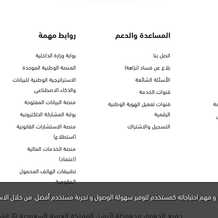
المساعدة والدعم
روابط مهمة
اتصل بنا
بوابة وزارة الداخلية
بلاغ عن فساد (نزاهة)
المنصة الوطنية الموحدة
الأسئلة الشائعة
الاستراتيجية الوطنية للبيانات
والذكاء الاصطناعي
قنوات الخدمة
منصة البيانات المفتوحة
ة
قنوات تفعيل الهوية الوطنية
الرقمية
بوابة المشاركة الالكترونية
التسجيل والاشتراك
منصة الاستشارات القانونية
(استطلاع)
منصة الخدمات المالية
(اعتماد)
تطبيقات الهاتف المحمول
الحكومية
و فهم احتياجاته كمستخدم لتوفير سهولة الوصول و تجربة مستخدم أفضل. من خلال الاس
جميع الحقوق محفوظة لأبشر، المملكة العربية السعودية ©
448