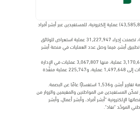
نفذت منصة وزارة الداخلية الإلكترونية "أبشر" خلال شهر مارس الماضي (43,585,844) عملية إلكترونية، للمستفيدين عبر أبشر أفراد
ومن خلال منصة أبشر أفراد بلغ عدد العمليات المنفذة 41,346,499 عملية، تضمنت إجراء 31,227,947 عملية استعراض للوثائق
ر تطبيق أبشر، فيما وصل عدد العمليات في منصة أبشر
ووصل عدد العمليات المنفذة لخدمات المديرية العامة للأمن العام إلى 3,170,684 عملية، منها 3,067,807 عمليات في الإدارة
العامة للمرور، فيما وصل عدد العمليات المنفذة في المديرية العامة للجوازات إلى 1,497,648 عملية، و225,747 عملية منفّذة
شر تمكّن المستفيدين من المواطنين والمقيمين والزوار من
ها الإلكترونية "أبشر أفراد، وأبشر أعمال، وأبشر
ني الموحّد "نفاذ".