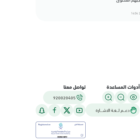
2
أدوات المساعدة
تواصل معنا
920020405
دعـــم لـــغـة الاشــــارة