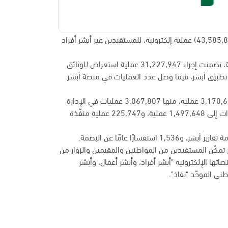
نفذت منصة وزارة الداخلية الإلكترونية "أبشر" خلال شهر مارس الماضي (43,585,844) عملية إلكترونية، للمستفيدين عبر أبشر أفراد
ومن خلال منصة أبشر أفراد بلغ عدد العمليات المنفذة 41,346,499 عملية، تضمنت إجراء 31,227,947 عملية استعراض للوثائق
ر تطبيق أبشر، فيما وصل عدد العمليات في منصة أبشر
ووصل عدد العمليات المنفذة لخدمات المديرية العامة للأمن العام إلى 3,170,684 عملية، منها 3,067,807 عمليات في الإدارة
العامة للمرور، فيما وصل عدد العمليات المنفذة في المديرية العامة للجوازات إلى 1,497,648 عملية، و225,747 عملية منفّذة
شر تمكّن المستفيدين من المواطنين والمقيمين والزوار من
ها الإلكترونية "أبشر أفراد، وأبشر أعمال، وأبشر
ني الموحّد "نفاذ".