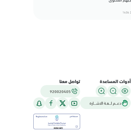
2
أدوات المساعدة
تواصل معنا
920020405
دعـــم لـــغـة الاشــــارة