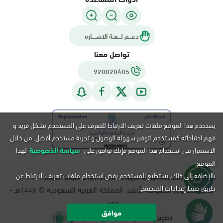
دعـــم لـــغـة الاشــــارة
تواصل معنا
920020405
يستخدم هذا الموقع ملفات تعريف الارتباط للتعرف على المستخدم بشكل فريد و
فهم احتياجاته كمستخدم لتوفير سهولة الوصول و تجربة مستخدم أفضل. من خلال
الاستمرار في استخدام هذا الموقع فإنك توافق على
سياسة الخصوصية
لهذا
الموقع.
بالإضافة إلى ذلك, يستطيع المستخدم رفض استخدام ملفات تعريف الارتباط عن
سياسة الخصوصية
شروط الاستخدام
خريطة الموقع
التقويم
طريق ضبط إعدادات المتصفح.
جميع الحقوق محفوظة لأبشر، المملكة العربية السعودية ©
هـ -
1448
م.
2026
موافق
تطوير و تشغيل مركز المعلومات الوطني