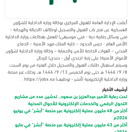
أعلنت الإدارة العامة للقبول المركزي بوكالة وزارة الداخلية للشؤون
العسكرية عن فتح باب القبول والتسجيل لوظائف (الخيالة والهجانة -
فني وسائل رقابية حية - فني موسيقى) للعمل بقطاعات وزارة الداخلية
(الأمن العام - حرس الحدود – كلية الملك فهد الأمنية – الدفاع
المدني – القوات الخاصة للأمن والحماية – وكالة وزارة الداخلية لشؤون
الأفواج الأمنية) على رتبة (جندي أول - جندي) للرجال.
وسيتم استقبال طلبات القبول والتسجيل خلال الفترة من يوم السبت
8/ 9/ 1446 هـ حتى يوم الخميس 13/ 9/ 1446 هـ، وذلك عبر منصة
وزارة الداخلية الإلكترونية (أبشر - توظيف)
https://jobs.sa
.
أرشيف الأخبار
تحت رعاية الأمير عبدالعزيز بن سعود.. تدشين عدد من مشاريع
التحول الرقمي والخدمات الإلكترونية للأحوال المدنية
أكثر من 48 مليون عملية إلكترونية عبر منصة "أبشر" في يونيو
2026م
أكثر من 43 مليون عملية إلكترونية عبر منصة "أبشر" في مايو
2026م