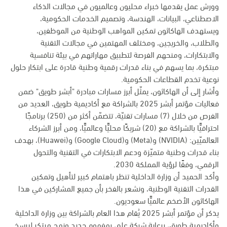
وورش عمل يقدمها خبراء محليون وعالميون في مجالات الذكاء
الاصطناعي، البيانات، الهندسة، وتصميم الخدمات الحكومية،
ويستهدف الهاكاثون تمكين المواهب الوطنية من الموظفين،
والطلاب، والخريجين، ومختلف المهتمين في مجالات التقنية
والابتكارات، ومنحهم الفرصة لتطبيق مهاراتهم في بيئة تنافسية
مبتكرة، بما يسهم في بناء قدرات رقمية وطنية قادرة على ابتكار حلول
نوعية تخدم القطاعات الحكومية.
وأشار إلى أن الهاكاثون، يمثّل أبرز مسارات مبادرة "أبشر طويق" ضمن
فعاليات مؤتمر أبشر 2025 بالشراكة مع أكاديمية طويق، العديد من
الفرص من خلال (7) مسارات تقنيّة، تتضمّن أكثر من (250) برنامجًا
احترافيًّا بالشراكة مع (20) شريكًا محليًّا وعالميًّا، ومن أبرز الشركاء
العالميّين: (NVIDIA) و(Meta) و(Google Cloud) و(Huawei)، بهدف
بناء قدرات وطنية متميّزة ودعم الابتكارات في التقنية والتحول
الرقمي، وفقًا لرؤية المملكة 2030.
وأكد الحميد أن وزارة الداخلية تنظر باهتمام كبير لتأهيل وتمكين
القدرات التقنية الوطنية، ونشعر بالفخر بأن جميع المشاركين في هذا
الهاكاثون الأضخم عالميًّا سعوديون.
يذكر أن مؤتمر أبشر 2025 يُقام هذا العام بالشراكة بين وزارة الداخلية
وأكاديمية طويق، برعاية شركة عِلم، بمفهوم جديد ونهج مبتكر ليرسخ