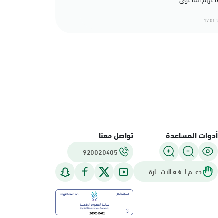
2
أدوات المساعدة
تواصل معنا
920020405
دعـــم لـــغـة الاشــــارة