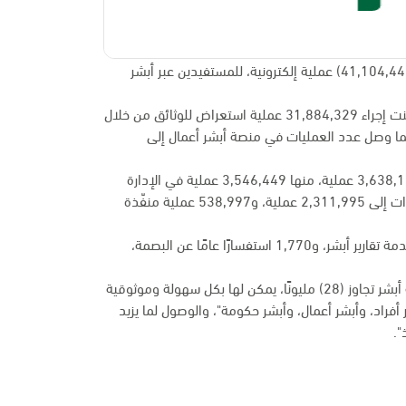
نفذت منصة وزارة الداخلية الإلكترونية "أبشر" خلال شهر ديسمبر الماضي (41,104,448) عملية إلكترونية، للمستفيدين عبر أبشر
ومن خلال منصة أبشر أفراد بلغ عدد العمليات المنفذة 38,495,732، تضمنت إجراء 31,884,329 عملية استعراض للوثائق من خلال
فيما وصل عدد العمليات في منصة أبشر أعمال إلى
ووصل عدد العمليات المنفذة لخدمات المديرية العامة للأمن العام إلى 3,638,165 عملية، منها 3,546,449 عملية في الإدارة
العامة للمرور، فيما وصل عدد العمليات المنفذة في المديرية العامة للجوازات إلى 2,311,995 عملية، و538,997 عملية منفّذة
وعبر الخدمات العامة في منصة أبشر أفراد تم إصدار 135,489 تقريرًا في خدمة تقارير أبشر، و1,770 استفسارًا عامًا عن البصمة،
يذكر أن عدد الهويات الرقمية الموحدة الصادرة من وزارة الداخلية عبر منصة أبشر تجاوز (28) مليونًا، يمكن لها بكل سهولة وموثوقية
أفراد، وأبشر أعمال، وأبشر حكومة"، والوصول لما يزيد