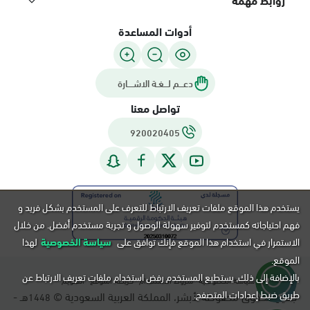
أدوات المساعدة
دعـــم لـــغـة الاشــــارة
تواصل معنا
920020405
يستخدم هذا الموقع ملفات تعريف الارتباط للتعرف على المستخدم بشكل فريد و
فهم احتياجاته كمستخدم لتوفير سهولة الوصول و تجربة مستخدم أفضل. من خلال
الاستمرار في استخدام هذا الموقع فإنك توافق على
سياسة الخصوصية
لهذا
الموقع.
بالإضافة إلى ذلك, يستطيع المستخدم رفض استخدام ملفات تعريف الارتباط عن
سياسة الخصوصية
شروط الاستخدام
خريطة الموقع
التقويم
طريق ضبط إعدادات المتصفح.
جميع الحقوق محفوظة لأبشر، المملكة العربية السعودية ©
هـ -
1448