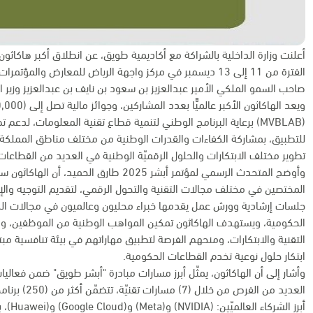
أعلنت وزارة الداخلية بالشراكة مع أكاديمية طويق، عن انطلاق أكبر هاكاثون
صاحب السمو الملكي الأمير عبدالعزيز بن سعود بن نايف بن عبدالعزيز وزير ال
(MVBLAB) برعاية البرنامج الوطني لتنمية قطاع تقنية المعلومات، لدعم
للتطبيق، بمشاركة الكفاءات والقدرات الوطنية من مختلف مناطق المملكة، 
تطوير مختلف الابتكارات والحلول الرقميّة الوطنية في العديد من القطاعات
وأوضح المتحدث الرسمي لمؤتمر أبشر 2025 طار
المختصين في مختلف مجالات التقنية والتحول الرقمي، لتقديم التوجيه والإ
جلسات إرشادية وورش عمل يقدمها خبراء محليون وعالميون في مجالات الذك
الحكومية، ويستهدف الهاكاثون تمكين المواهب الوطنية من الموظفين، وا
التقنية والابتكارات، ومنحهم الفرصة لتطبيق مهاراتهم في بيئة تنافسية مب
ابتكار حلول نوعية تخدم القطاعات الحكومية.
أبرز ا