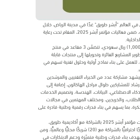
 في العالم "أبشر طويق" غدًا في مدينة الرياض، خلال
الفترة من 11 إلى 13 ديسمبر في مركز واجهة الرياض للمعارض والمؤتمرات، ضمن فعاليات مؤتمر أبشر 2025، المقام تحت رعاية
داخلية.
ويعد الهاكاثون الأكبر عالميًّا بعدد المشاركين، وجوائز مالية تصل إلى (1,000,000) ريال سعودي، تتضمّن 3 مقاعد في منتج
 تطوير المشاريع الفائزة وتحويلها إلى منتجات قابلة
للعمل على بناء نماذج أولية وحلول تقنية تسهم في
.
ق الحميد، أن الهاكاثون سيشهد مشاركة عدد من الخبراء التقنيين والمرشدين
رشاد للمشاركين طوال مراحل الهاكاثون، إضافة إلى
اء الاصطناعي، البيانات، الهندسة، وتصميم الخدمات
لطلاب، والخريجين، ومختلف المهتمين في مجالات
تكرة، بما يسهم في بناء قدرات رقمية وطنية قادرة على
وأشار إلى أن الهاكاثون، يمثّل أبرز مسارات مبادرة "أبشر طويق" ضمن فعاليات مؤتمر أبشر 2025 بالشراكة مع أكاديمية طويق،
العديد من الفرص من خلال (7) مسارات تقنيّة، تتضمّن أكثر من (250) برنامجًا احترافيًّا بالشراكة مع (20) شريكًا محليًّا وعالميًّا، ومن
لشركاء العالميّين: (NVIDIA) و(Meta) و(Google Cloud) و(Huawei)، بهدف بناء قدرات وطنية متميّزة ودعم الابتكارات في