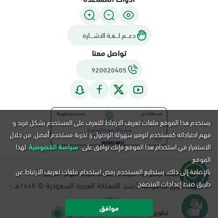
دعـــم لـــغـة الاشــــارة
تواصل معنا
920020405
يستخدم هذا الموقع ملفات تعريف الارتباط للتعرف على المستخدم بشكل فريد و
فهم احتياجاته كمستخدم لتوفير سهولة الوصول و تجربة مستخدم أفضل. من خلال
الاستمرار في استخدام هذا الموقع فإنك توافق على
سياسة الخصوصية
لهذا
الموقع.
بالإضافة إلى ذلك, يستطيع المستخدم رفض استخدام ملفات تعريف الارتباط عن
سياسة الخصوصية
شروط الاستخدام
خريطة الموقع
التقويم
طريق ضبط إعدادات المتصفح.
جميع الحقوق محفوظة لأبشر، المملكة العربية السعودية ©
هـ -
1448
م.
2026
موافق
تطوير و تشغيل مركز المعلومات الوطني