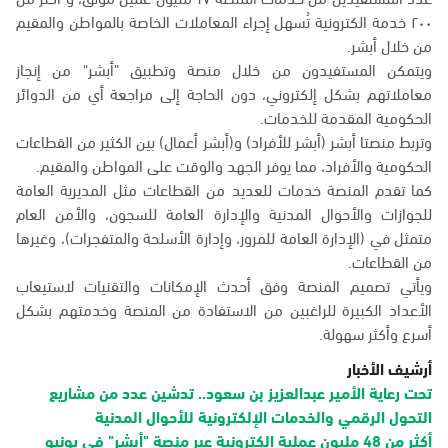
٢٠٠ خدمة الكترونية تُسهل إجراء المعاملات الخاصة بالمواطن والمقيم
من خلال أبشر.
ويتمكن المستفيدون من خلال منصة وتطبيق "أبشر" من إنجاز
معاملاتهم بشكل إلكتروني، دون الحاجة إلى مراجعة أي من الدوائر
الحكومية المقدمة للخدمات.
وتربط منصتا أبشر (أبشر للأفراد) و(أبشر أعمال) بين الكثير من القطاعات
الحكومية والأفراد، مما يوفر الجهد والوقت على المواطن والمقيم.
كما تقدم المنصة خدمات للعديد من القطاعات مثل المديرية العامة
للجوازات والأحوال المدنية والإدارة العامة للسجون، والأمن العام
متمثل في (الإدارة العامة للمرور، وإدارة الأسلحة والمتفجرات)، وغيرها
من القطاعات.
ويأتي تصميم المنصة وفق أحدث الإمكانات والتقنيات لاستيعاب
الأعداد الكبيرة للراغبين من الاستفادة من المنصة وخدمتهم بشكل
أسرع وأكثر سهولة.
أرشيف الأخبار
تحت رعاية الأمير عبدالعزيز بن سعود.. تدشين عدد من مشاريع
التحول الرقمي والخدمات الإلكترونية للأحوال المدنية
أكثر من 48 مليون عملية إلكترونية عبر منصة "أبشر" في يونيو