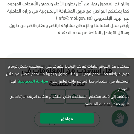
واللوائح المعمول بها، من أجل تطوير الأداء وتحقيق الأهداف المرجوة.
كما يمكنكم التواصل مع فريق المشاركة الإلكترونية في وزارة الداخلية
عبر البريد الإلكتروني (info@moi.gov.sa)
رأيكم محل اهتمامنا وبالإمكان مشاركة آرائكم ومقترحاتكم عن طريق
وسائل التواصل المتاحة عبر
هذه الصفحة
.
يستخدم هذا الموقع ملفات تعريف الارتباط للتعرف على المستخدم بشكل فريد و
هل استفدت من المعلومات في
فهم احتياجاته كمستخدم لتوفير سهولة الوصول و تجربة مستخدم أفضل. من خلال
هذه الصفحة
الاستمرار في استخدام هذا الموقع فإنك توافق على
سياسة الخصوصية
لهذا
الموقع.
بالإضافة إلى ذلك, يستطيع المستخدم رفض استخدام ملفات تعريف الارتباط عن
طريق ضبط إعدادات المتصفح.
موافق
تسجيل الدخول لـ