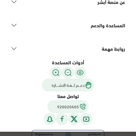
عن منصة أبشر
المساعدة والدعم
روابط مهمة
أدوات المساعدة
دعـــم لـــغـة الاشــــارة
تواصل معنا
920020405