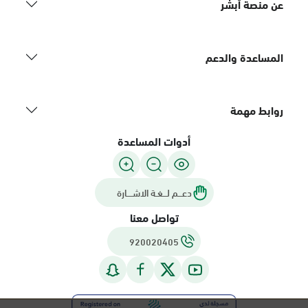
عن منصة أبشر
المساعدة والدعم
روابط مهمة
أدوات المساعدة
دعـــم لـــغـة الاشــــارة
تواصل معنا
920020405