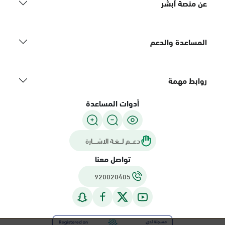
عن منصة أبشر
المساعدة والدعم
روابط مهمة
أدوات المساعدة
دعـــم لـــغـة الاشــــارة
تواصل معنا
920020405