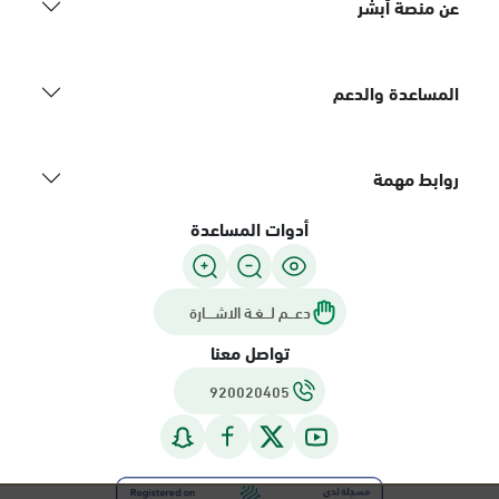
عن منصة أبشر
المساعدة والدعم
روابط مهمة
أدوات المساعدة
دعـــم لـــغـة الاشــــارة
تواصل معنا
920020405