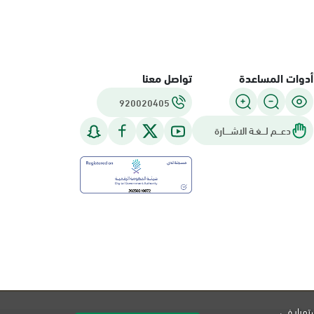
أدوات المساعدة
تواصل معنا
920020405
دعـــم لـــغـة الاشــــارة
تمرار في