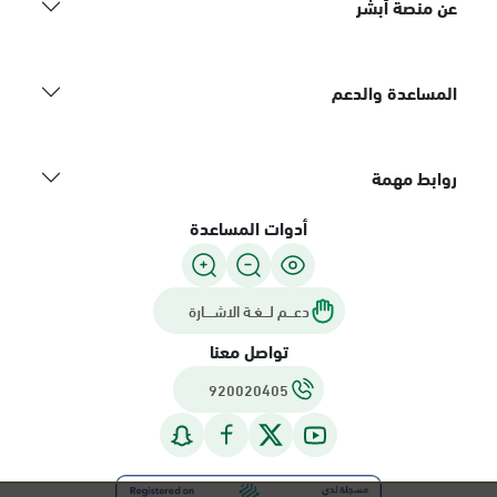
عن منصة أبشر
المساعدة والدعم
روابط مهمة
أدوات المساعدة
دعـــم لـــغـة الاشــــارة
تواصل معنا
920020405