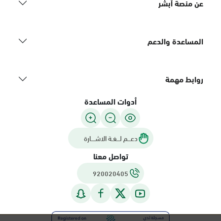
عن منصة أبشر
المساعدة والدعم
روابط مهمة
أدوات المساعدة
دعـــم لـــغـة الاشــــارة
تواصل معنا
920020405