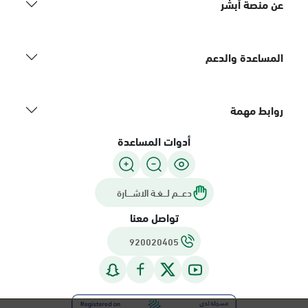
عن منصة أبشر
المساعدة والدعم
روابط مهمة
أدوات المساعدة
دعـــم لـــغـة الاشــــارة
تواصل معنا
920020405