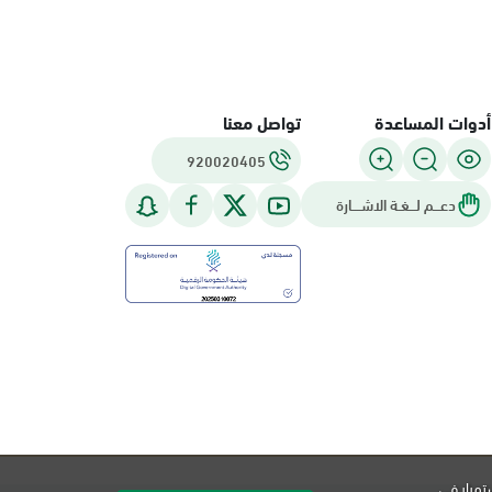
أدوات المساعدة
تواصل معنا
920020405
دعـــم لـــغـة الاشــــارة
تمرار في