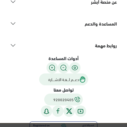
عن منصة أبشر
المساعدة والدعم
روابط مهمة
أدوات المساعدة
دعـــم لـــغـة الاشــــارة
تواصل معنا
920020405