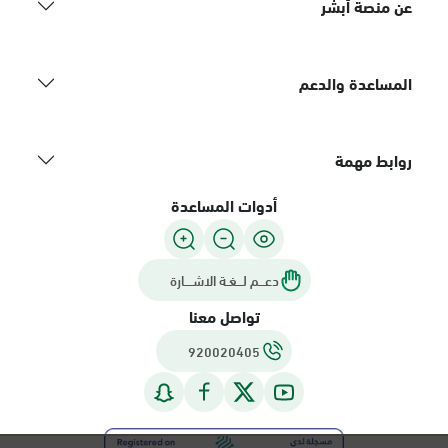
عن منصة أبشر
المساعدة والدعم
روابط مهمة
أدوات المساعدة
دعـــم لـــغـة الاشــــارة
تواصل معنا
920020405