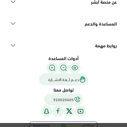
عن منصة أبشر
المساعدة والدعم
روابط مهمة
أدوات المساعدة
دعـــم لـــغـة الاشــــارة
تواصل معنا
920020405