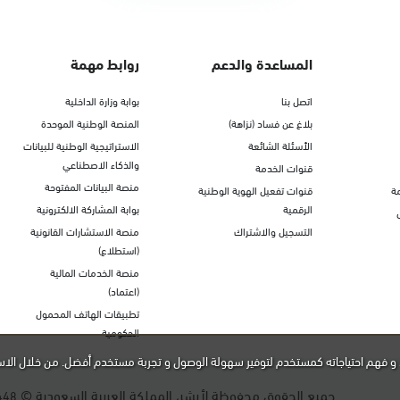
المساعدة والدعم
روابط مهمة
اتصل بنا
بوابة وزارة الداخلية
بلاغ عن فساد (نزاهة)
المنصة الوطنية الموحدة
الأسئلة الشائعة
الاستراتيجية الوطنية للبيانات
والذكاء الاصطناعي
قنوات الخدمة
منصة البيانات المفتوحة
ة
قنوات تفعيل الهوية الوطنية
الرقمية
بوابة المشاركة الالكترونية
التسجيل والاشتراك
منصة الاستشارات القانونية
(استطلاع)
منصة الخدمات المالية
(اعتماد)
تطبيقات الهاتف المحمول
الحكومية
و فهم احتياجاته كمستخدم لتوفير سهولة الوصول و تجربة مستخدم أفضل. من خلال الاس
جميع الحقوق محفوظة لأبشر، المملكة العربية السعودية ©
448