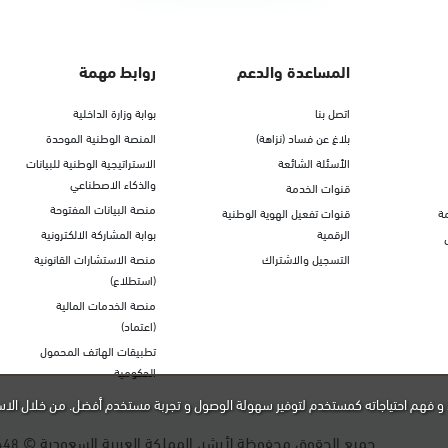
المساعدة والدعم
روابط مهمة
اتصل بنا
بوابة وزارة الداخلية
بلاغ عن فساد (نزاهة)
المنصة الوطنية الموحدة
الأسئلة الشائعة
الاستراتيجية الوطنية للبيانات
والذكاء الاصطناعي
قنوات الخدمة
منصة البيانات المفتوحة
ة
قنوات تفعيل الهوية الوطنية
الرقمية
بوابة المشاركة الالكترونية
التسجيل والاشتراك
منصة الاستشارات القانونية
(استطلاع)
منصة الخدمات المالية
(اعتماد)
تطبيقات الهاتف المحمول
الحكومية
و فهم احتياجاته كمستخدم لتوفير سهولة الوصول و تجربة مستخدم أفضل. من خلال الاس
جميع الحقوق محفوظة لأبشر، المملكة العربية السعودية ©
448