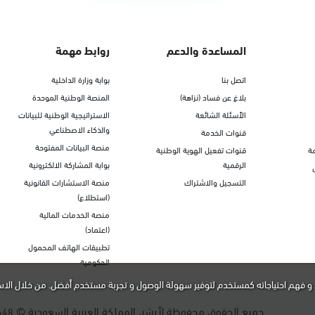
المساعدة والدعم
روابط مهمة
اتصل بنا
بوابة وزارة الداخلية
بلاغ عن فساد (نزاهة)
المنصة الوطنية الموحدة
الأسئلة الشائعة
الاستراتيجية الوطنية للبيانات
والذكاء الاصطناعي
قنوات الخدمة
منصة البيانات المفتوحة
ة
قنوات تفعيل الهوية الوطنية
الرقمية
بوابة المشاركة الالكترونية
التسجيل والاشتراك
منصة الاستشارات القانونية
(استطلاع)
منصة الخدمات المالية
(اعتماد)
تطبيقات الهاتف المحمول
الحكومية
و فهم احتياجاته كمستخدم لتوفير سهولة الوصول و تجربة مستخدم أفضل. من خلال الاس
جميع الحقوق محفوظة لأبشر، المملكة العربية السعودية ©
448