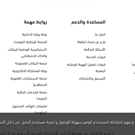
المساعدة والدعم
روابط مهمة
اتصل بنا
بوابة وزارة الداخلية
بلاغ عن فساد (نزاهة)
المنصة الوطنية الموحدة
الأسئلة الشائعة
الاستراتيجية الوطنية للبيانات
والذكاء الاصطناعي
قنوات الخدمة
منصة البيانات المفتوحة
ة
قنوات تفعيل الهوية الوطنية
الرقمية
بوابة المشاركة الالكترونية
التسجيل والاشتراك
منصة الاستشارات القانونية
(استطلاع)
منصة الخدمات المالية
(اعتماد)
تطبيقات الهاتف المحمول
الحكومية
و فهم احتياجاته كمستخدم لتوفير سهولة الوصول و تجربة مستخدم أفضل. من خلال الاس
جميع الحقوق محفوظة لأبشر، المملكة العربية السعودية ©
448