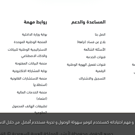
المساعدة والدعم
روابط مهمة
اتصل بنا
بوابة وزارة الداخلية
بلاغ عن فساد (نزاهة)
المنصة الوطنية الموحدة
الأسئلة الشائعة
الاستراتيجية الوطنية للبيانات
والذكاء الاصطناعي
قنوات الخدمة
منصة البيانات المفتوحة
ة
قنوات تفعيل الهوية الوطنية
الرقمية
بوابة المشاركة الالكترونية
التسجيل والاشتراك
منصة الاستشارات القانونية
(استطلاع)
منصة الخدمات المالية
(اعتماد)
تطبيقات الهاتف المحمول
الحكومية
و فهم احتياجاته كمستخدم لتوفير سهولة الوصول و تجربة مستخدم أفضل. من خلال الاس
جميع الحقوق محفوظة لأبشر، المملكة العربية السعودية ©
448