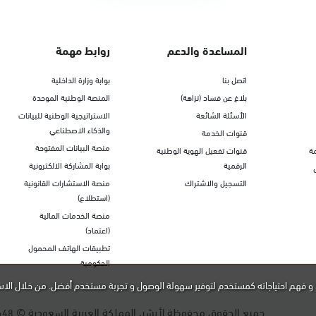
المساعدة والدعم
روابط مهمة
اتصل بنا
بوابة وزارة الداخلية
بلاغ عن فساد (نزاهة)
المنصة الوطنية الموحدة
الأسئلة الشائعة
الاستراتيجية الوطنية للبيانات
والذكاء الاصطناعي
قنوات الخدمة
منصة البيانات المفتوحة
ة
قنوات تفعيل الهوية الوطنية
الرقمية
بوابة المشاركة الالكترونية
التسجيل والاشتراك
منصة الاستشارات القانونية
(استطلاع)
منصة الخدمات المالية
(اعتماد)
تطبيقات الهاتف المحمول
الحكومية
و فهم احتياجاته كمستخدم لتوفير سهولة الوصول و تجربة مستخدم أفضل. من خلال الاس
جميع الحقوق محفوظة لأبشر، المملكة العربية السعودية ©
448