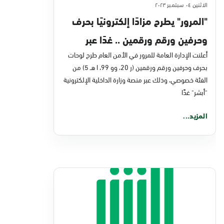
الاثنين ٠٤ سبتمبر ٢٠٢٣
"المرور" يطرح مزادًا إلكترونيًا بحرف
وحرفين ورقم ورقمين .. غدًا عبر
منصة "أبشر"
أعلنت الإدارة العامة للمرور في الأمن العام طرح لوحات
بحرف وحرفين ورقم ورقمين (ر 20، وو 99، ا هـ 5) من
الفئة خصوصي، وذلك عبر منصة وزارة الداخلية الإلكترونية
"أبشر" غدًا
المزيد...