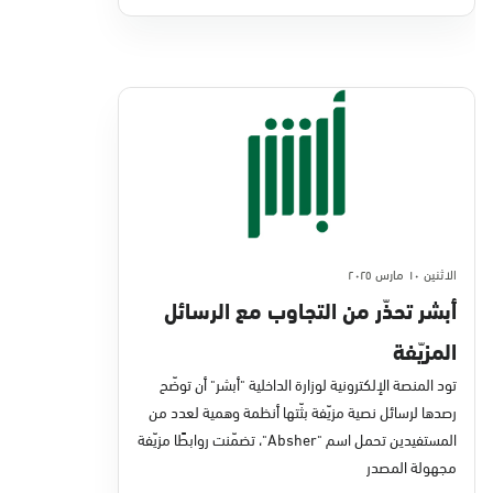
الاثنين ١٠ مارس ٢٠٢٥
أبشر تحذّر من التجاوب مع الرسائل
المزيّفة
تود المنصة الإلكترونية لوزارة الداخلية "أبشر" أن توضّح
رصدها لرسائل نصية مزيّفة بثّتها أنظمة وهمية لعدد من
المستفيدين تحمل اسم "Absher"، تضمّنت روابطًا مزيّفة
مجهولة المصدر