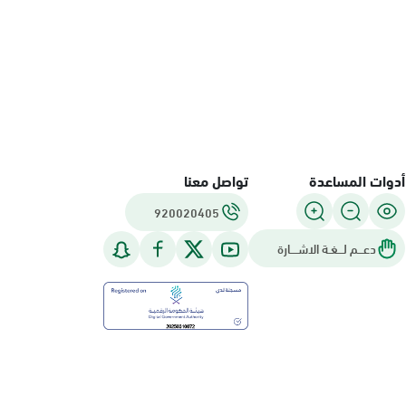
أدوات المساعدة
تواصل معنا
920020405
دعـــم لـــغـة الاشــــارة