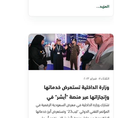
المزيد...
الثلاثاء ٠٧ فبراير ٢٠٢٣
وزارة الداخلية تستعرض خدماتها
وإنجازاتها عبر منصة "أبشر" في
مؤتمر "ليب23"
تشارك وزارة الداخلية في معرض السعودية الرقمية في
المؤتمر التقني الدولي "ليب23" وتستعرض أبرز خدماتها
الإلكترونية من خلال منصة "أبشر"، التي تقدم أسهل