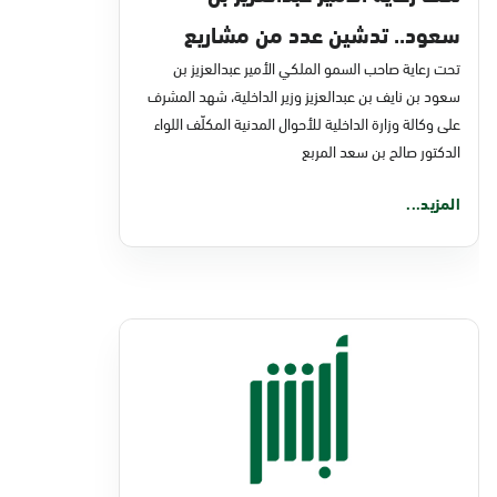
سعود.. تدشين عدد من مشاريع
تحت رعاية صاحب السمو الملكي الأمير عبدالعزيز بن
التحول الرقمي والخدمات الإلكترونية
سعود بن نايف بن عبدالعزيز وزير الداخلية، شهد المشرف
للأحوال المدنية
على وكالة وزارة الداخلية للأحوال المدنية المكلّف اللواء
الدكتور صالح بن سعد المربع
المزيد...