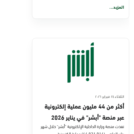
المزيد...
الثلاثاء ٢٤ فبراير ٢٠٢٦
أكثر من 44 مليون عملية إلكترونية
عبر منصة "أبشر" في يناير 2026
نفذت منصة وزارة الداخلية الإلكترونية "أبشر" خلال شهر
يناير الماضي (44,831,914) عملية إلكترونية،