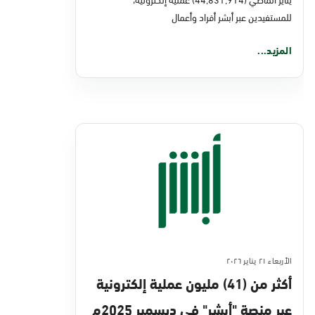
للمستفيدين عبر أبشر أفراد وأعمال
المزيد...
الأربعاء ٢١ يناير ٢٠٢٦
أكثر من (41) مليون عملية إلكترونية
عبر منصة "أبشر" في ديسمبر 2025م