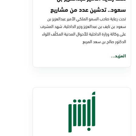
سعود.. تدشين عدد من مشاريع
تحت رعاية صاحب السمو الملكي الأمير عبدالعزيز بن
التحول الرقمي والخدمات الإلكترونية
سعود بن نايف بن عبدالعزيز وزير الداخلية، شهد المشرف
للأحوال المدنية
على وكالة وزارة الداخلية للأحوال المدنية المكلّف اللواء
الدكتور صالح بن سعد المربع
المزيد...