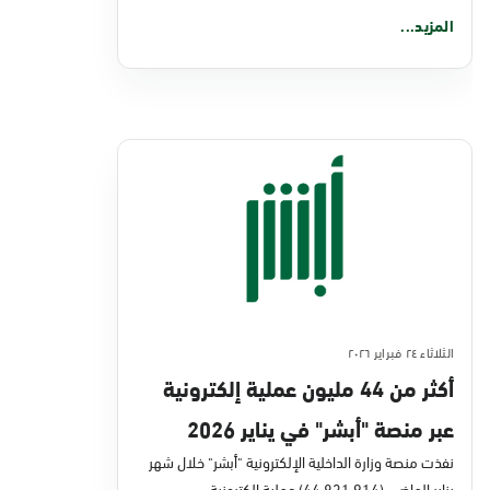
المزيد...
الثلاثاء ٢٤ فبراير ٢٠٢٦
أكثر من 44 مليون عملية إلكترونية
عبر منصة "أبشر" في يناير 2026
نفذت منصة وزارة الداخلية الإلكترونية "أبشر" خلال شهر
يناير الماضي (44,831,914) عملية إلكترونية،