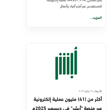
للمستفيدين عبر أبشر أفراد وأعمال
المزيد...
الأربعاء ٢١ يناير ٢٠٢٦
أكثر من (41) مليون عملية إلكترونية
عبر منصة "أبشر" في ديسمبر 2025م