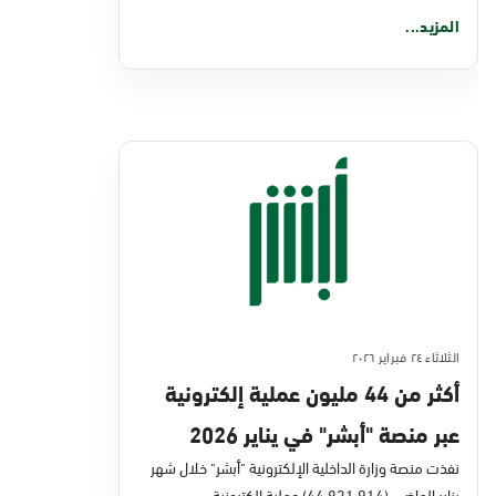
المزيد...
الثلاثاء ٢٤ فبراير ٢٠٢٦
أكثر من 44 مليون عملية إلكترونية
عبر منصة "أبشر" في يناير 2026
نفذت منصة وزارة الداخلية الإلكترونية "أبشر" خلال شهر
يناير الماضي (44,831,914) عملية إلكترونية،