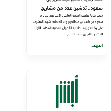
سعود.. تدشين عدد من مشاريع
تحت رعاية صاحب السمو الملكي الأمير عبدالعزيز بن
التحول الرقمي والخدمات الإلكترونية
سعود بن نايف بن عبدالعزيز وزير الداخلية، شهد المشرف
للأحوال المدنية
على وكالة وزارة الداخلية للأحوال المدنية المكلّف اللواء
الدكتور صالح بن سعد المربع
المزيد...