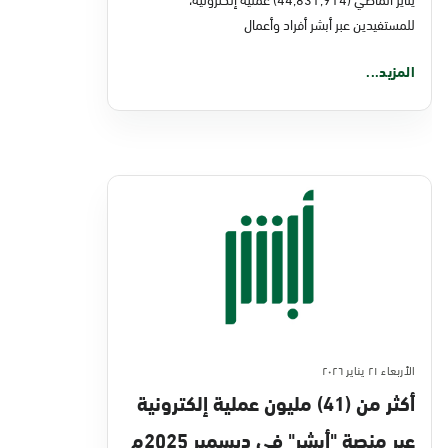
للمستفيدين عبر أبشر أفراد وأعمال
المزيد...
الأربعاء ٢١ يناير ٢٠٢٦
أكثر من (41) مليون عملية إلكترونية
عبر منصة "أبشر" في ديسمبر 2025م