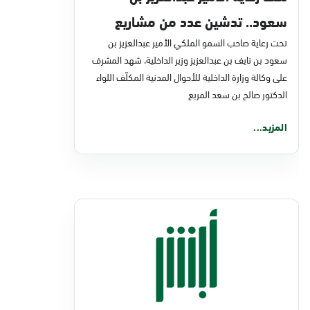
سعود.. تدشين عدد من مشاريع
تحت رعاية صاحب السمو الملكي الأمير عبدالعزيز بن
التحول الرقمي والخدمات الإلكترونية
سعود بن نايف بن عبدالعزيز وزير الداخلية، شهد المشرف
للأحوال المدنية
على وكالة وزارة الداخلية للأحوال المدنية المكلّف اللواء
الدكتور صالح بن سعد المربع
المزيد...