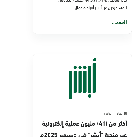
للمستفيدين عبر أبشر أفراد وأعمال
المزيد...
الأربعاء ٢١ يناير ٢٠٢٦
أكثر من (41) مليون عملية إلكترونية
عبر منصة "أبشر" في ديسمبر 2025م