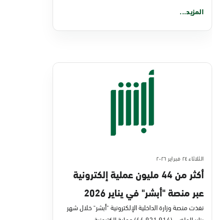
المزيد...
الثلاثاء ٢٤ فبراير ٢٠٢٦
أكثر من 44 مليون عملية إلكترونية
عبر منصة "أبشر" في يناير 2026
نفذت منصة وزارة الداخلية الإلكترونية "أبشر" خلال شهر
يناير الماضي (44,831,914) عملية إلكترونية،