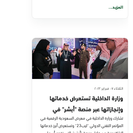
المزيد...
الثلاثاء ٠٧ فبراير ٢٠٢٣
وزارة الداخلية تستعرض خدماتها
وإنجازاتها عبر منصة "أبشر" في
مؤتمر "ليب23"
تشارك وزارة الداخلية في معرض السعودية الرقمية في
المؤتمر التقني الدولي "ليب23" وتستعرض أبرز خدماتها
الإلكترونية من خلال منصة "أبشر"، التي تقدم أسهل