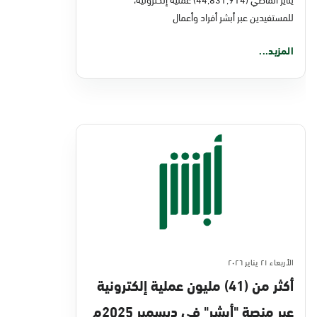
للمستفيدين عبر أبشر أفراد وأعمال
المزيد...
الأربعاء ٢١ يناير ٢٠٢٦
أكثر من (41) مليون عملية إلكترونية
عبر منصة "أبشر" في ديسمبر 2025م