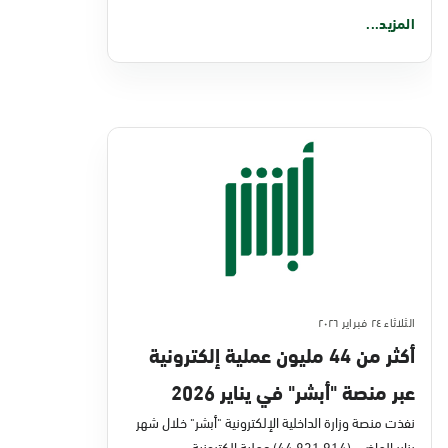
المزيد...
الثلاثاء ٢٤ فبراير ٢٠٢٦
أكثر من 44 مليون عملية إلكترونية
عبر منصة "أبشر" في يناير 2026
نفذت منصة وزارة الداخلية الإلكترونية "أبشر" خلال شهر
يناير الماضي (44,831,914) عملية إلكترونية،