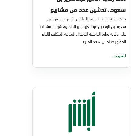
سعود.. تدشين عدد من مشاريع
تحت رعاية صاحب السمو الملكي الأمير عبدالعزيز بن
التحول الرقمي والخدمات الإلكترونية
سعود بن نايف بن عبدالعزيز وزير الداخلية، شهد المشرف
للأحوال المدنية
على وكالة وزارة الداخلية للأحوال المدنية المكلّف اللواء
الدكتور صالح بن سعد المربع
المزيد...