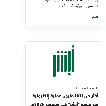
للمستفيدين عبر أبشر أفراد وأعمال
المزيد...
الأربعاء ٢١ يناير ٢٠٢٦
أكثر من (41) مليون عملية إلكترونية
عبر منصة "أبشر" في ديسمبر 2025م