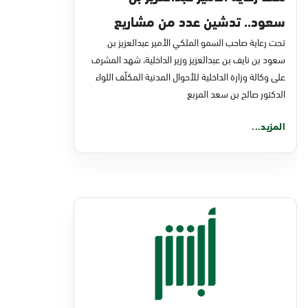
سعود.. تدشين عدد من مشاريع
تحت رعاية صاحب السمو الملكي الأمير عبدالعزيز بن
التحول الرقمي والخدمات الإلكترونية
سعود بن نايف بن عبدالعزيز وزير الداخلية، شهد المشرف
للأحوال المدنية
على وكالة وزارة الداخلية للأحوال المدنية المكلّف اللواء
الدكتور صالح بن سعد المربع
المزيد...