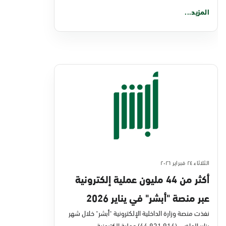
المزيد...
الثلاثاء ٢٤ فبراير ٢٠٢٦
أكثر من 44 مليون عملية إلكترونية
عبر منصة "أبشر" في يناير 2026
نفذت منصة وزارة الداخلية الإلكترونية "أبشر" خلال شهر
يناير الماضي (44,831,914) عملية إلكترونية،