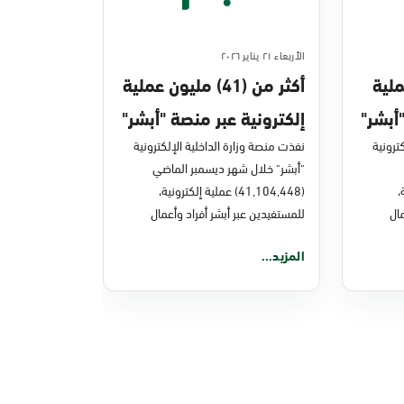
الأربعاء ٢١ يناير ٢٠٢٦
ن عملية
أكثر من (41) مليون عملية
أبشر"
إلكترونية عبر منصة "أبشر"
ترونية
في ديسمبر 2025م
نفذت منصة وزارة الداخلية الإلكترونية
"أبشر" خلال شهر ديسمبر الماضي
ة،
(41,104,448) عملية إلكترونية،
ال
للمستفيدين عبر أبشر أفراد وأعمال
المزيد...