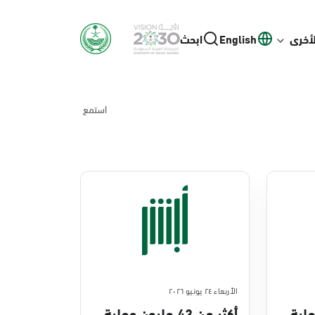
لأخرى
English
ابحث
استمع
الأربعاء ٢٤ يونيو ٢٠٢٦
ن عملية
أكثر من 43 مليون عملية