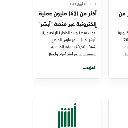
الثلاثاء ٢١ أبريل ٢٠٢٦
ر من
أكثر من (43) مليون عملية
إلكترونية عبر منصة "أبشر"
ترونية
في مارس 2026م
نفذت منصة وزارة الداخلية الإلكترونية
"أبشر" خلال العام الماضي (2025)
"أبشر" خلال شهر مارس الماضي
نية،
(43,585,844) عملية إلكترونية،
ال
للمستفيدين عبر أبشر أفراد وأعمال
المزيد...