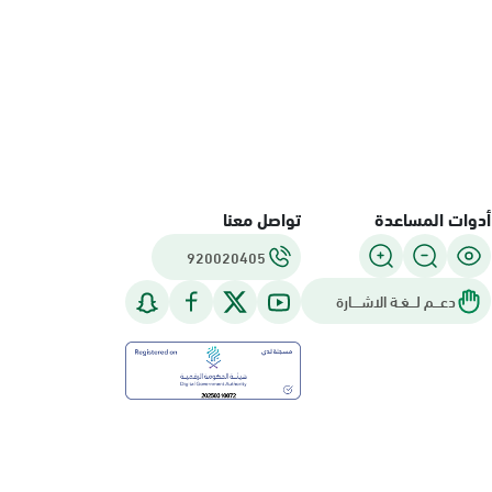
أدوات المساعدة
تواصل معنا
920020405
دعـــم لـــغـة الاشــــارة