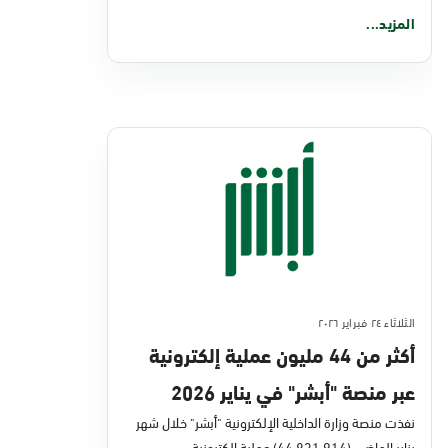
المزيد...
الثلاثاء ٢٤ فبراير ٢٠٢٦
أكثر من 44 مليون عملية إلكترونية
عبر منصة "أبشر" في يناير 2026
نفذت منصة وزارة الداخلية الإلكترونية "أبشر" خلال شهر
يناير الماضي (44,831,914) عملية إلكترونية،