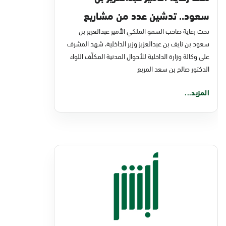
سعود.. تدشين عدد من مشاريع
تحت رعاية صاحب السمو الملكي الأمير عبدالعزيز بن
التحول الرقمي والخدمات الإلكترونية
سعود بن نايف بن عبدالعزيز وزير الداخلية، شهد المشرف
للأحوال المدنية
على وكالة وزارة الداخلية للأحوال المدنية المكلّف اللواء
الدكتور صالح بن سعد المربع
المزيد...