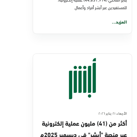
للمستفيدين عبر أبشر أفراد وأعمال
المزيد...
الأربعاء ٢١ يناير ٢٠٢٦
أكثر من (41) مليون عملية إلكترونية
عبر منصة "أبشر" في ديسمبر 2025م